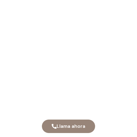
en Las Tablas
(Madrid)
Mejora tu sonrisa en nuestra clínica
dental de referencia en Madrid, Las
Tablas.
Más de 15 años cuidando pacientes con
tecnología de última generación.
Llama ahora