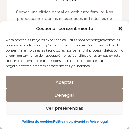
Somos una clínica dental de ambiente familiar. Nos
preocupamos por las necesidades individuales de
cada paciente, ofreciendo un trato empático.
Gestionar consentimiento
Para ofrecer las mejores experiencias, utilizamos tecnologías como las
cookies para almacenar y/o acceder a la información del dispositivo. El
consentimiento de estas tecnologías nos permitirá procesar datos como
el comportamiento de navegación o las identificaciones únicas en este
sitio. No consentir o retirar el consentimiento, puede afectar
negativamente a ciertas características y funciones.
Experiencia
Aceptar
En nuestra clínica en Madrid, Las Tablas, tenemos una
Denegar
extensa trayectoria de más de una década en el
campo de la odontología avanzada y salud bucal.
Ver preferencias
Política de cookies
Política de privacidad
Aviso legal