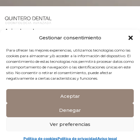
Aviso Legal
Gestionar consentimiento
Política de Cookies
Para ofrecer las mejores experiencias, utilizamos tecnologías como las
cookies para almacenar y/o acceder a la información del dispositivo. El
consentimiento de estas tecnologías nos permitirá procesar datos como
Política de Privacidad
el comportamiento de navegación o las identificaciones únicas en este
sitio. No consentir o retirar el consentimiento, puede afectar
negativamente a ciertas características y funciones.
© 2026 Hecho en los estudios de
Odontomarketing
Aceptar
Denegar
Ver preferencias
Política de cookies
Política de privacidad
Aviso legal